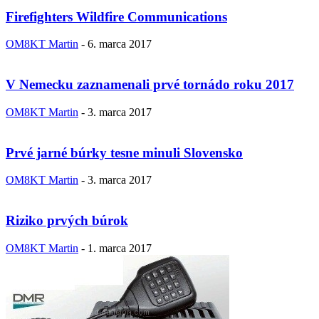
Firefighters Wildfire Communications
OM8KT Martin
-
6. marca 2017
V Nemecku zaznamenali prvé tornádo roku 2017
OM8KT Martin
-
3. marca 2017
Prvé jarné búrky tesne minuli Slovensko
OM8KT Martin
-
3. marca 2017
Riziko prvých búrok
OM8KT Martin
-
1. marca 2017