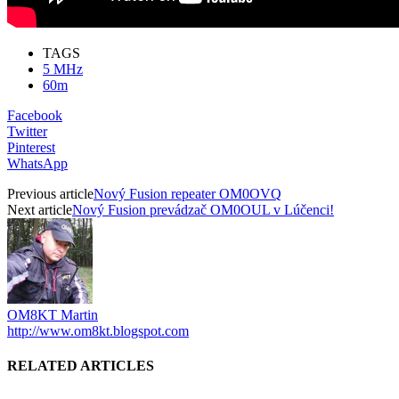
TAGS
5 MHz
60m
Facebook
Twitter
Pinterest
WhatsApp
Previous article
Nový Fusion repeater OM0OVQ
Next article
Nový Fusion prevádzač OM0OUL v Lúčenci!
OM8KT Martin
http://www.om8kt.blogspot.com
RELATED ARTICLES