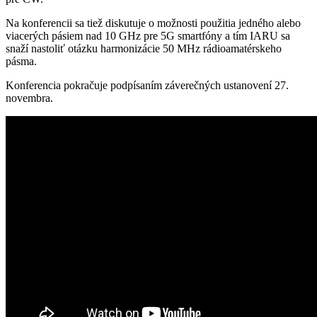
Na konferencii sa tiež diskutuje o možnosti použitia jedného alebo
viacerých pásiem nad 10 GHz pre 5G smartfóny a tím IARU sa
snaží nastoliť otázku harmonizácie 50 MHz rádioamatérskeho
pásma.
Konferencia pokračuje podpísaním záverečných ustanovení 27.
novembra.