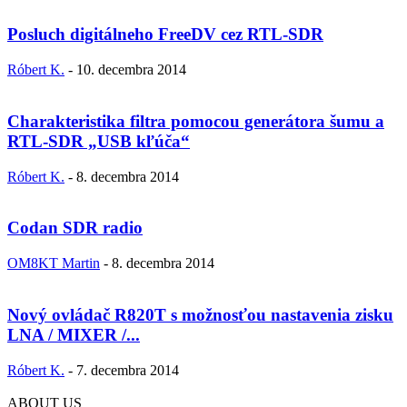
Posluch digitálneho FreeDV cez RTL-SDR
Róbert K.
-
10. decembra 2014
Charakteristika filtra pomocou generátora šumu a
RTL-SDR „USB kľúča“
Róbert K.
-
8. decembra 2014
Codan SDR radio
OM8KT Martin
-
8. decembra 2014
Nový ovládač R820T s možnosťou nastavenia zisku
LNA / MIXER /...
Róbert K.
-
7. decembra 2014
ABOUT US