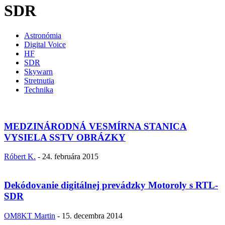
SDR
Astronómia
Digital Voice
HF
SDR
Skywarn
Stretnutia
Technika
MEDZINÁRODNÁ VESMÍRNA STANICA
VYSIELA SSTV OBRÁZKY
Róbert K.
-
24. februára 2015
Dekódovanie digitálnej prevádzky Motoroly s RTL-
SDR
OM8KT Martin
-
15. decembra 2014