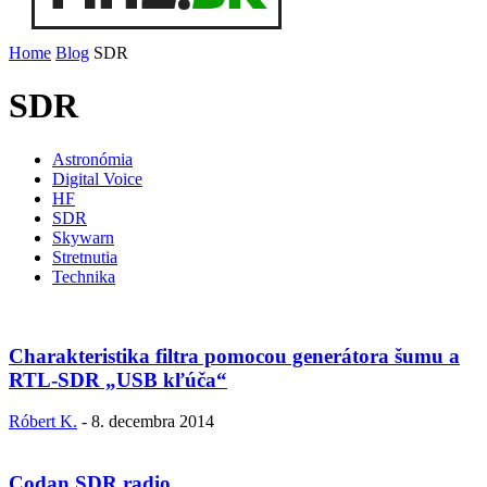
Home
Blog
SDR
SDR
Astronómia
Digital Voice
HF
SDR
Skywarn
Stretnutia
Technika
Charakteristika filtra pomocou generátora šumu a
RTL-SDR „USB kľúča“
Róbert K.
-
8. decembra 2014
Codan SDR radio