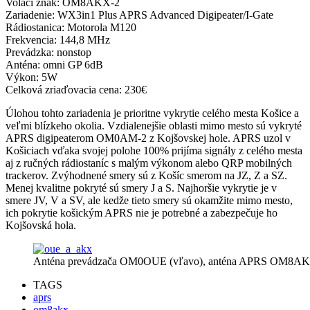
Volací znak: OM8AKX-2
Zariadenie: WX3in1 Plus APRS Advanced Digipeater/I-Gate
Rádiostanica: Motorola M120
Frekvencia: 144,8 MHz
Prevádzka: nonstop
Anténa: omni GP 6dB
Výkon: 5W
Celková zriaďovacia cena: 230€
Úlohou tohto zariadenia je prioritne vykrytie celého mesta Košice a
veľmi blízkeho okolia. Vzdialenejšie oblasti mimo mesto sú vykryté
APRS digipeaterom OM0AM-2 z Kojšovskej hole. APRS uzol v
Košiciach vďaka svojej polohe 100% prijíma signály z celého mesta
aj z ručných rádiostaníc s malým výkonom alebo QRP mobilných
trackerov. Zvýhodnené smery sú z Košíc smerom na JZ, Z a SZ.
Menej kvalitne pokryté sú smery J a S. Najhoršie vykrytie je v
smere JV, V a SV, ale kedže tieto smery sú okamžite mimo mesto,
ich pokrytie košickým APRS nie je potrebné a zabezpečuje ho
Kojšovská hola.
Anténa prevádzača OM0OUE (vľavo), anténa APRS OM8AKX
TAGS
aprs
om8akx