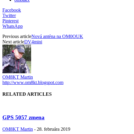
Facebook
Twitter
Pinterest
WhatsApp
Previous article
Nová anténa na OM0OUK
Next article
DV4mini
OM8KT Martin
http://www.om8kt.blogspot.com
RELATED ARTICLES
GPS 5057 zmena
OM8KT Martin
-
28. februára 2019