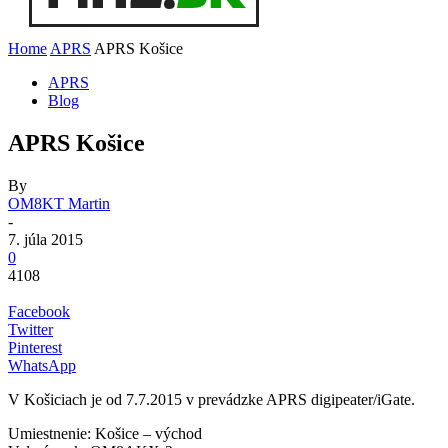
Home
APRS
APRS Košice
APRS
Blog
APRS Košice
By
OM8KT Martin
-
7. júla 2015
0
4108
Facebook
Twitter
Pinterest
WhatsApp
V Košiciach je od 7.7.2015 v prevádzke APRS digipeater/iGate.
Umiestnenie: Košice – východ