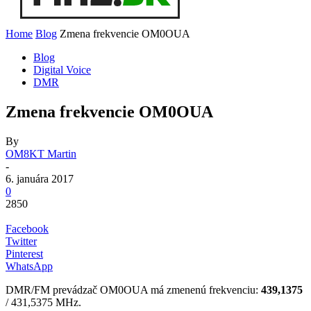
Home
Blog
Zmena frekvencie OM0OUA
Blog
Digital Voice
DMR
Zmena frekvencie OM0OUA
By
OM8KT Martin
-
6. januára 2017
0
2850
Facebook
Twitter
Pinterest
WhatsApp
DMR/FM prevádzač OM0OUA má zmenenú frekvenciu:
439,1375
/ 431,5375 MHz.