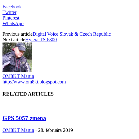
Facebook
Twitter
Pinterest
WhatsApp
Previous article
Digital Voice Slovak & Czech Republic
Next article
Hytera TS 6800
OM8KT Martin
http://www.om8kt.blogspot.com
RELATED ARTICLES
GPS 5057 zmena
OM8KT Martin
-
28. februára 2019