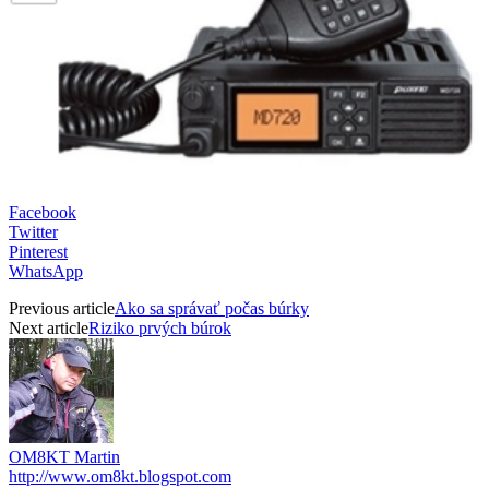
Facebook
Twitter
Pinterest
WhatsApp
Previous article
Ako sa správať počas búrky
Next article
Riziko prvých búrok
OM8KT Martin
http://www.om8kt.blogspot.com