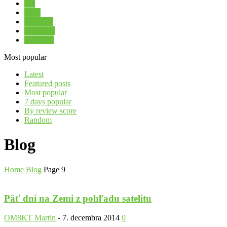
HF
SDR
Skywarn
Stretnutia
Technika
Most popular
Latest
Featured posts
Most popular
7 days popular
By review score
Random
Blog
Home
Blog
Page 9
Päť dní na Zemi z pohľadu satelitu
OM8KT Martin
-
7. decembra 2014
0