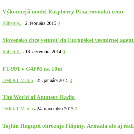
Výkonnejší model Raspberry Pi za rovnakú cenu
Róbert K.
-
2. februára 2015
0
Slovensko chce vstúpiť do Európskej vesmírnej agen
Róbert K.
-
18. decembra 2014
0
FT-991 v C4FM na 10m
OM8KT Martin
-
25. januára 2015
0
The World of Amateur Radio
OM8KT Martin
-
24. novembra 2015
0
Tajfún Hagupit ohrozuje Filipíny. Armáda ale aj rádi