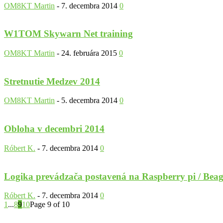
OM8KT Martin
-
7. decembra 2014
0
W1TOM Skywarn Net training
OM8KT Martin
-
24. februára 2015
0
Stretnutie Medzev 2014
OM8KT Martin
-
5. decembra 2014
0
Obloha v decembri 2014
Róbert K.
-
7. decembra 2014
0
Logika prevádzača postavená na Raspberry pi / Bea
Róbert K.
-
7. decembra 2014
0
1
...
8
9
10
Page 9 of 10