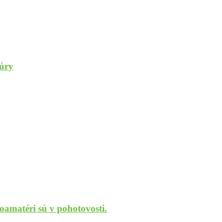
túry
oamatéri sú v pohotovosti.