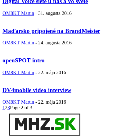
Digital Voice siete u nás a vo svete
OM8KT Martin
-
31. augusta 2016
Maďarsko pripojené na BrandMeister
OM8KT Martin
-
24. augusta 2016
openSPOT intro
OM8KT Martin
-
22. mája 2016
DV4mobile video interview
OM8KT Martin
-
22. mája 2016
1
2
3
Page 2 of 3