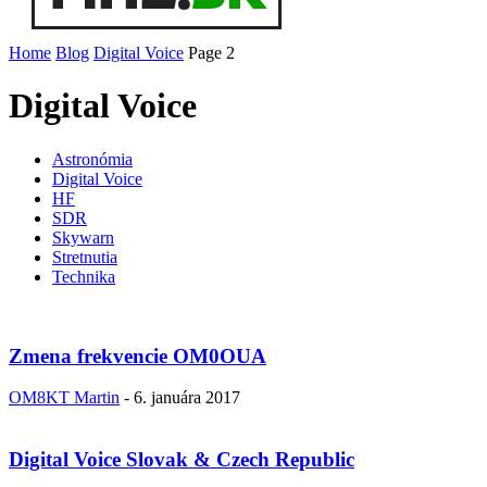
Home
Blog
Digital Voice
Page 2
Digital Voice
Astronómia
Digital Voice
HF
SDR
Skywarn
Stretnutia
Technika
Zmena frekvencie OM0OUA
OM8KT Martin
-
6. januára 2017
Digital Voice Slovak & Czech Republic