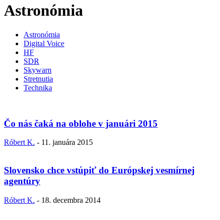
Astronómia
Astronómia
Digital Voice
HF
SDR
Skywarn
Stretnutia
Technika
Čo nás čaká na oblohe v januári 2015
Róbert K.
-
11. januára 2015
Slovensko chce vstúpiť do Európskej vesmírnej
agentúry
Róbert K.
-
18. decembra 2014